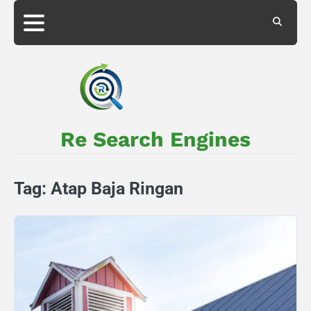
Skip
to
About
Privacy
content
Us
Policy
Re Search Engines
Tag:
Atap Baja Ringan