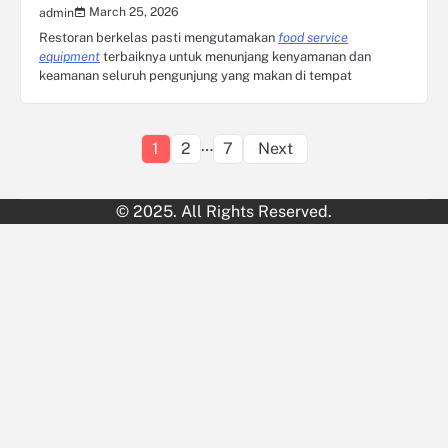
March 25, 2026
admin
Restoran berkelas pasti mengutamakan
food service
equipment
terbaiknya untuk menunjang kenyamanan dan
keamanan seluruh pengunjung yang makan di tempat
Posts
…
1
2
7
Next
pagination
© 2025. All Rights Reserved.