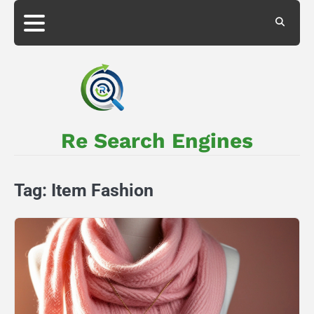
Skip
to
About
Privacy
content
Us
Policy
Re Search Engines
Tag:
Item Fashion