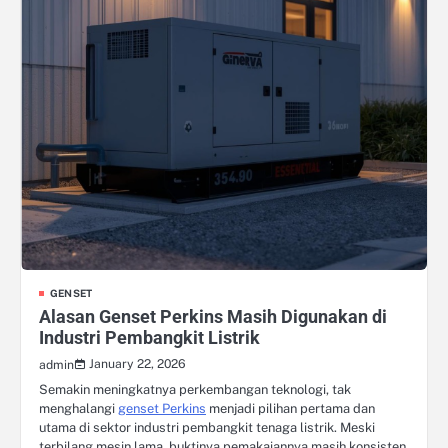
GENSET
Alasan Genset Perkins Masih Digunakan di
Industri Pembangkit Listrik
January 22, 2026
admin
Semakin meningkatnya perkembangan teknologi, tak
menghalangi
genset Perkins
menjadi pilihan pertama dan
utama di sektor industri pembangkit tenaga listrik. Meski
terbilang mesin lama, buktinya pemakaiannya masih konsisten