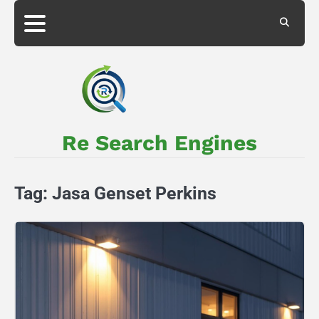
Skip
to
About
Privacy
content
Us
Policy
Re Search Engines
Tag:
Jasa Genset Perkins