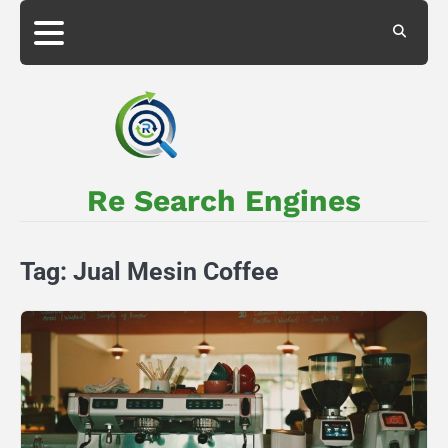
Skip
to
About
Privacy
content
Us
Policy
Re Search Engines
Tag:
Jual Mesin Coffee