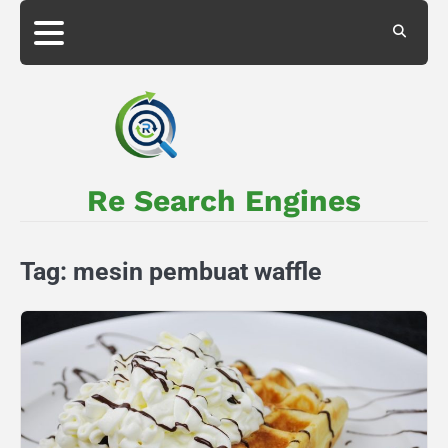
Skip
to
About
Privacy
content
Us
Policy
Re Search Engines
Tag:
mesin pembuat waffle