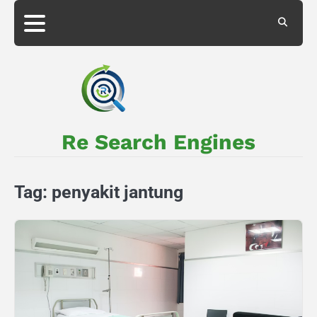
Skip
to
About
Privacy
content
Us
Policy
Re Search Engines
Tag:
penyakit jantung