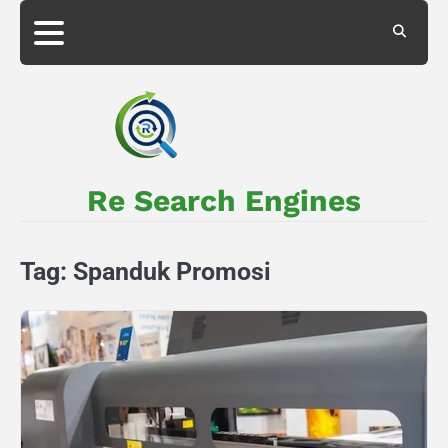
Skip
to
About
Privacy
content
Us
Policy
Re Search Engines
Tag:
Spanduk Promosi