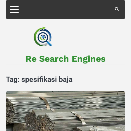
Skip
to
About
Privacy
content
Us
Policy
Re Search Engines
Tag:
spesifikasi baja