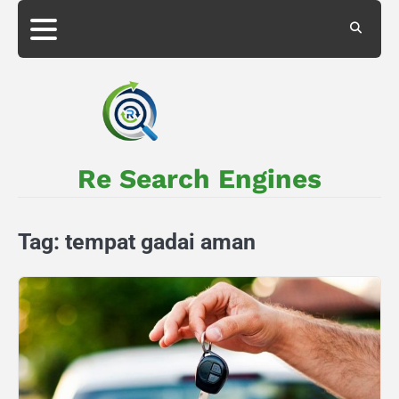
Skip
to
About
Privacy
content
Us
Policy
Re Search Engines
Tag:
tempat gadai aman