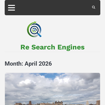
Skip
to
About
Privacy
content
Us
Policy
Re Search Engines
Month:
April 2026