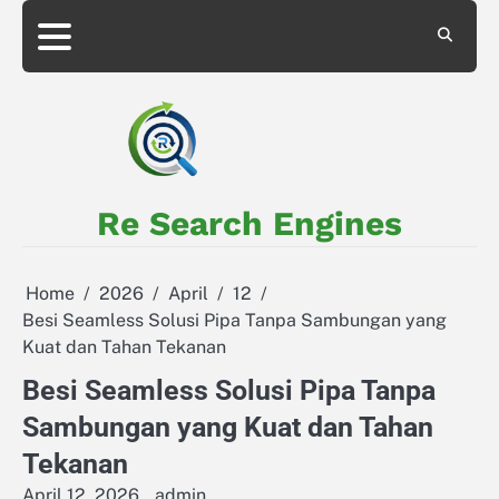
Skip
to
About
Privacy
content
Us
Policy
Re Search Engines
Home
2026
April
12
Besi Seamless Solusi Pipa Tanpa Sambungan yang
Kuat dan Tahan Tekanan
Besi Seamless Solusi Pipa Tanpa
Sambungan yang Kuat dan Tahan
Tekanan
April 12, 2026
admin