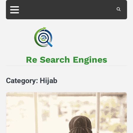
Skip
to
About
Privacy
content
Us
Policy
Re Search Engines
Category:
Hijab