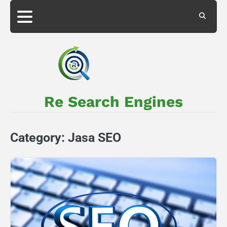
Skip
to
About
Privacy
content
Us
Policy
Re Search Engines
Category:
Jasa SEO